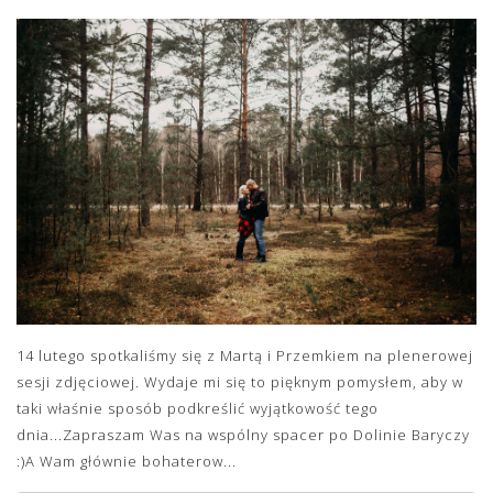
14 lutego spotkaliśmy się z Martą i Przemkiem na plenerowej
sesji zdjęciowej. Wydaje mi się to pięknym pomysłem, aby w
taki właśnie sposób podkreślić wyjątkowość tego
dnia...Zapraszam Was na wspólny spacer po Dolinie Baryczy
:)A Wam głównie bohaterow...