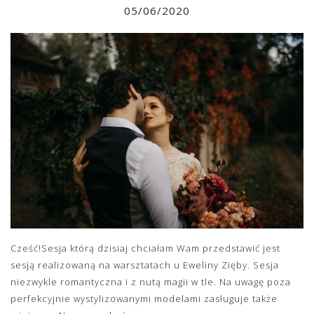
05/06/2020
Cześć!Sesja którą dzisiaj chciałam Wam przedstawić jest
sesją realizowaną na warsztatach u Eweliny Zięby. Sesja
niezwykle romantyczna i z nutą magii w tle. Na uwagę poza
perfekcyjnie wystylizowanymi modelami zasługuje także