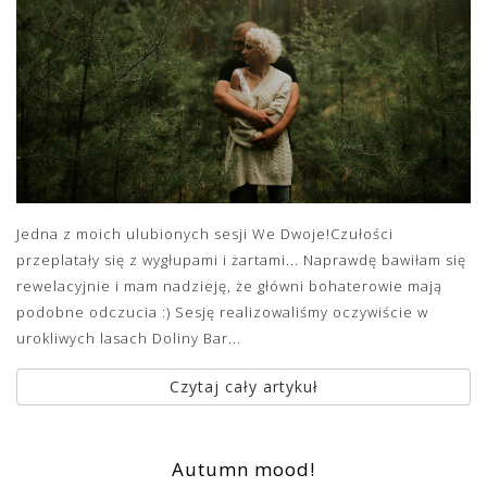
Jedna z moich ulubionych sesji We Dwoje!Czułości
przeplatały się z wygłupami i żartami... Naprawdę bawiłam się
rewelacyjnie i mam nadzieję, że główni bohaterowie mają
podobne odczucia :) Sesję realizowaliśmy oczywiście w
urokliwych lasach Doliny Bar...
Czytaj cały artykuł
Autumn mood!