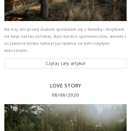
Na trzy dni przed ślubem spotkałam się z Natalką i Wojtkiem
na sesji narzeczeńskiej. Było bardzo spontanicznie, wesoło i
oczywiście blisko natury! Już tęsknie za tymi ciepłymi
wieczorami...
Czytaj cały artykuł
LOVE STORY
08/06/2020