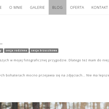
E
O MNIE
GALERIE
BLOG
OFERTA
KONTAKT
zy
sesja rodzinna
sesja brzuszkowa
szych w mojej fotograficznej przygodzie. Dlatego też mam do niej
ch bohaterach mocno przejawia się na zdjęciach... Nie ma lepszego