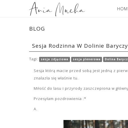
HOM
BLOG
Sesja Rodzinna W Dolinie Baryczy
Tagi:
sesja zdjęciowa
sesja plenerowa
Dolina Baryc
Sesja którą macie przed sobą jest jedną z pierw
znalazła się właśnie tu.
Miłość do lasu i przyrody zaszczepiona w główny
Przesyłam pozdrowienia :*
A.