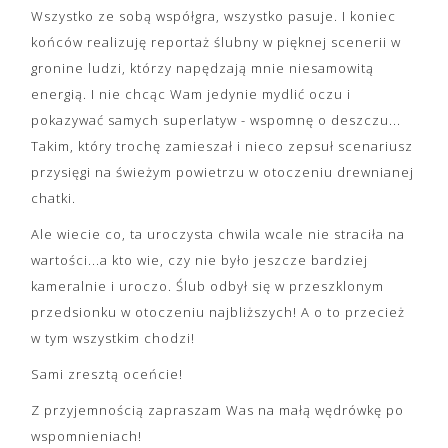
Wszystko ze sobą współgra, wszystko pasuje. I koniec
końców realizuję reportaż ślubny w pięknej scenerii w
gronine ludzi, którzy napędzają mnie niesamowitą
energią. I nie chcąc Wam jedynie mydlić oczu i
pokazywać samych superlatyw - wspomnę o deszczu...
Takim, który trochę zamieszał i nieco zepsuł scenariusz
przysięgi na świeżym powietrzu w otoczeniu drewnianej
chatki.
Ale wiecie co, ta uroczysta chwila wcale nie straciła na
wartości...a kto wie, czy nie było jeszcze bardziej
kameralnie i uroczo. Ślub odbył się w przeszklonym
przedsionku w otoczeniu najbliższych! A o to przecież
w tym wszystkim chodzi!
Sami zresztą oceńcie!
Z przyjemnością zapraszam Was na małą wędrówkę po
wspomnieniach!