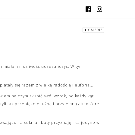
GALERIE
ich miałam możliwość uczestniczyć. W tym
atały się razem z wielką radością i euforią...
wiem na czym skupić swój wzrok, bo każdy kąt
yli tak przepięknie luźną i przyjemną atmosferę
wająco - a suknia i buty przyznaję - są jedyne w