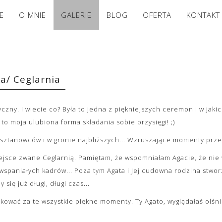
E
O MNIE
GALERIE
BLOG
OFERTA
KONTAKT
a/ Ceglarnia
yczny. I wiecie co? Była to jedna z piękniejszych ceremonii w jak
 to moja ulubiona forma składania sobie przysięgi! ;)
asztanowców i w gronie najbliższych... Wzruszające momenty przepl
ejsce zwane Ceglarnią. Pamiętam, że wspomniałam Agacie, że nie 
spaniałych kadrów... Poza tym Agata i Jej cudowna rodzina stworz
ię już długi, długi czas...
ować za te wszystkie piękne momenty. Ty Agato, wyglądałaś olśnie