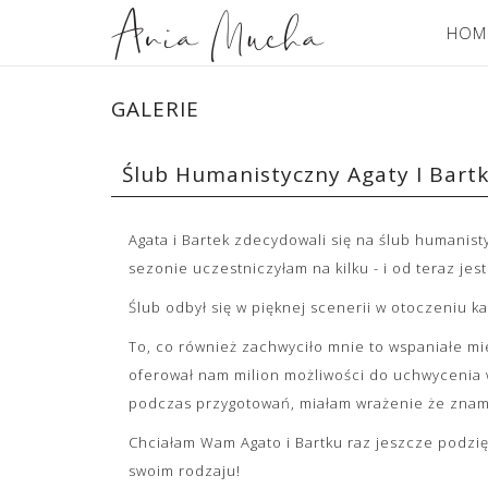
HOM
GALERIE
Ślub Humanistyczny Agaty I Bartk
Agata i Bartek zdecydowali się na ślub humanist
sezonie uczestniczyłam na kilku - i od teraz jest
Ślub odbył się w pięknej scenerii w otoczeniu k
To, co również zachwyciło mnie to wspaniałe mi
oferował nam milion możliwości do uchwycenia w
podczas przygotowań, miałam wrażenie że znamy s
Chciałam Wam Agato i Bartku raz jeszcze podzięk
swoim rodzaju!