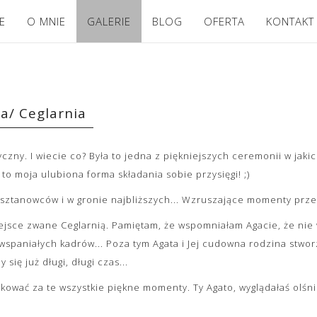
E
O MNIE
GALERIE
BLOG
OFERTA
KONTAKT
a/ Ceglarnia
yczny. I wiecie co? Była to jedna z piękniejszych ceremonii w jak
 to moja ulubiona forma składania sobie przysięgi! ;)
asztanowców i w gronie najbliższych... Wzruszające momenty przepl
ejsce zwane Ceglarnią. Pamiętam, że wspomniałam Agacie, że nie 
spaniałych kadrów... Poza tym Agata i Jej cudowna rodzina stworz
ię już długi, długi czas...
ować za te wszystkie piękne momenty. Ty Agato, wyglądałaś olśnie