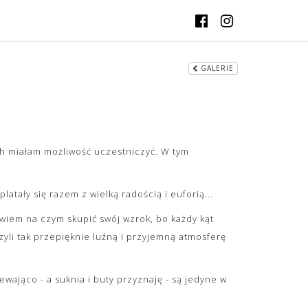
GALERIE
ich miałam możliwość uczestniczyć. W tym
atały się razem z wielką radością i euforią...
wiem na czym skupić swój wzrok, bo każdy kąt
yli tak przepięknie luźną i przyjemną atmosferę
wająco - a suknia i buty przyznaję - są jedyne w