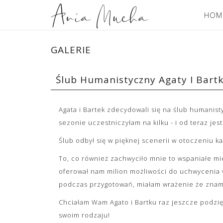
HOM
GALERIE
Ślub Humanistyczny Agaty I Bartk
Agata i Bartek zdecydowali się na ślub humanist
sezonie uczestniczyłam na kilku - i od teraz jest
Ślub odbył się w pięknej scenerii w otoczeniu k
To, co również zachwyciło mnie to wspaniałe mi
oferował nam milion możliwości do uchwycenia w
podczas przygotowań, miałam wrażenie że znamy s
Chciałam Wam Agato i Bartku raz jeszcze podzięk
swoim rodzaju!