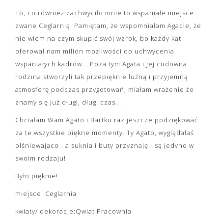
To, co również zachwyciło mnie to wspaniałe miejsce
zwane Ceglarnią. Pamiętam, że wspomniałam Agacie, że
nie wiem na czym skupić swój wzrok, bo każdy kąt
oferował nam milion możliwości do uchwycenia
wspaniałych kadrów... Poza tym Agata i Jej cudowna
rodzina stworzyli tak przepięknie luźną i przyjemną
atmosferę podczas przygotowań, miałam wrażenie że
znamy się już długi, długi czas...
Chciałam Wam Agato i Bartku raz jeszcze podziękować
za te wszystkie piękne momenty. Ty Agato, wyglądałaś
olśniewająco - a suknia i buty przyznaję - są jedyne w
swoim rodzaju!
Było pięknie!
miejsce: Ceglarnia
kwiaty/ dekoracje:Qwiat Pracownia