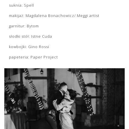
suknia: Spell
makijaż: Magdalena Bonachowicz/ Meggi artist
garnitur: Bytom
słodki stół: Istne Cuda
kowbojki: Gino Rossi
papeteria: Paper Project