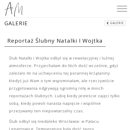
GALERIE
GALERIE
Reportaż Ślubny Natalki I Wojtka
Ślub Natalki i Wojtka odbył się w rewelacyjnej i luźnej
atmosferze. Przyjechałam do Nich dość wcześnie, gdyż
zależało mi na uchwyceniu tej porannej krzątaniny.
Kiedyś już Wam o tym wspominałam, ale rzeczywiście
przygotowania odgrywają ogromną rolę w moich
reportażach ślubnych. Lubię kiedy jesteście zajęci tylko
sobą, kiedy powoli narasta napięcie i wspólnie
przeżywamy ten niepowtarzalny czas.
Ślub odbył się niedaleko Wrocławia- w Pałacu
Lenartowice. Temperatura była dość sporą