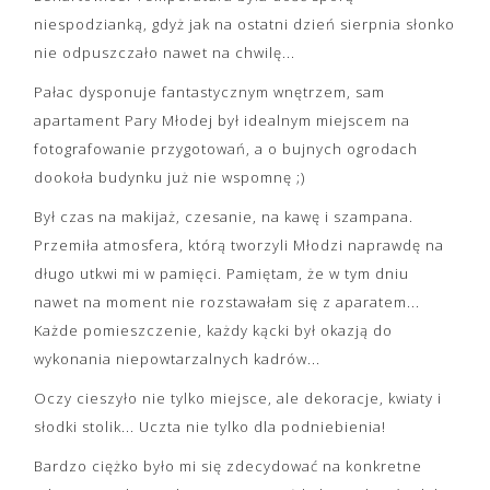
niespodzianką, gdyż jak na ostatni dzień sierpnia słonko
nie odpuszczało nawet na chwilę...
Pałac dysponuje fantastycznym wnętrzem, sam
apartament Pary Młodej był idealnym miejscem na
fotografowanie przygotowań, a o bujnych ogrodach
dookoła budynku już nie wspomnę ;)
Był czas na makijaż, czesanie, na kawę i szampana.
Przemiła atmosfera, którą tworzyli Młodzi naprawdę na
długo utkwi mi w pamięci. Pamiętam, że w tym dniu
nawet na moment nie rozstawałam się z aparatem...
Każde pomieszczenie, każdy kącki był okazją do
wykonania niepowtarzalnych kadrów...
Oczy cieszyło nie tylko miejsce, ale dekoracje, kwiaty i
słodki stolik... Uczta nie tylko dla podniebienia!
Bardzo ciężko było mi się zdecydować na konkretne