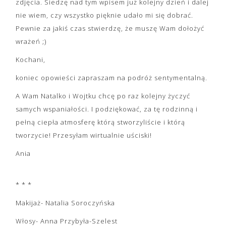
zdjęcia. Siedzę nad tym wpisem już kolejny dzień i dalej
nie wiem, czy wszystko pięknie udało mi się dobrać.
Pewnie za jakiś czas stwierdzę, że muszę Wam dołożyć
wrażeń ;)
Kochani,
koniec opowieści zapraszam na podróż sentymentalną.
A Wam Natalko i Wojtku chcę po raz kolejny życzyć
samych wspaniałości. I podziękować, za tę rodzinną i
pełną ciepła atmosferę którą stworzyliście i którą
tworzycie! Przesyłam wirtualnie uściski!
Ania
* * *
Makijaż- Natalia Soroczyńska
Włosy- Anna Przybyła-Szelest