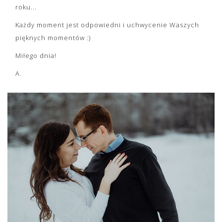
roku...
Każdy moment jest odpowiedni i uchwycenie Waszych
pięknych momentów :)
Miłego dnia!
A.