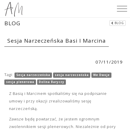
BLOG
BLOG
Sesja Narzeczeńska Basi I Marcina
07/11/2019
Tagi:
Sesja narzeczeńska
sesja narzeczeńska
We Dwoje
sesja plenerowa
Dolina Baryczy
Z Basią i Marcinem spotkaliśmy się na podpisanie
umowy i przy okazji zrealizowaliśmy sesję
narzeczeńską.
Zawsze będę powtarzać, że jestem ogromnym
zwolennikiem sesji plenerowych. Niezależnie od pory